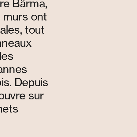
re Bârma,
s murs ont
ales, tout
nneaux
les
sannes
ois. Depuis
’ouvre sur
mets