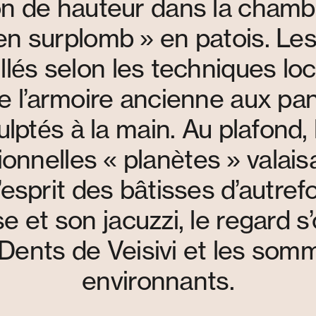
on de hauteur dans la chamb
en surplomb » en patois. Le
illés selon les techniques loc
 l’armoire ancienne aux pa
ulptés à la main. Au plafond, 
tionnelles « planètes » valai
’esprit des bâtisses d’autref
se et son jacuzzi, le regard s
 Dents de Veisivi et les som
environnants.