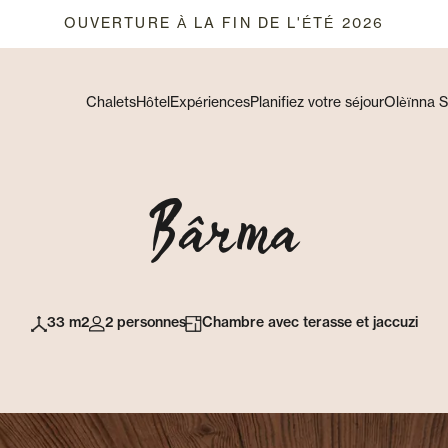
OUVERTURE À LA FIN DE L'ÉTÉ 2026
Chalets
Hôtel
Expériences
Planifiez votre séjour
Olèïnna 
Bârma
33 m2
2 personnes
Chambre avec terasse et jaccuzi