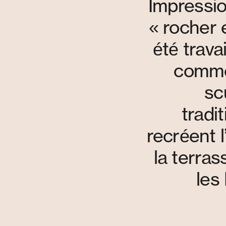
Impressi
« rocher 
été trava
comme
sc
tradi
recréent l
la terras
les