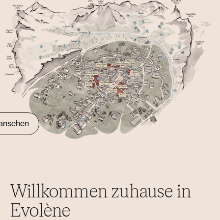
 ansehen
Willkommen zuhause in
Evolène