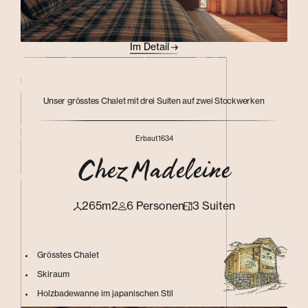
Im Detail
Unser grösstes Chalet mit drei Suiten auf zwei Stockwerken
Erbaut
1634
Chez Madeleine
265m2
6 Personen
3 Suiten
Grösstes Chalet
Skiraum
Holzbadewanne im japanischen Stil